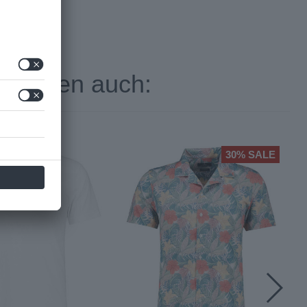
 kauften auch:
30%
SALE
Mit Bündchen
Gerader Schnitt
Fair Trade Peru