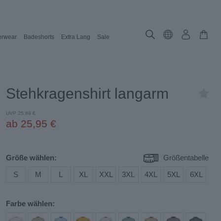
rwear
Badeshorts
Extra Lang
Sale
Stehkragenshirt langarm
UVP 25,99 €
ab 25,95 €
Größe wählen:
Größentabelle
S
M
L
XL
XXL
3XL
4XL
5XL
6XL
Farbe wählen: