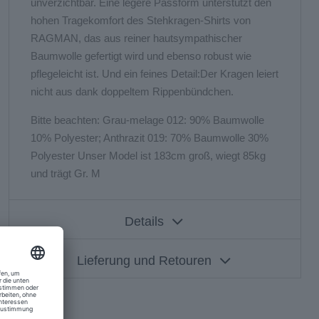
unverzichtbar. Eine legere Passform unterstützt den
hohen Tragekomfort des Stehkragen-Shirts von
RAGMAN, das aus reiner hautsympathischer
Baumwolle gefertigt wird und ebenso robust wie
pflegeleicht ist. Und ein feines Detail:Der Kragen leiert
nicht aus dank doppeltem Rippenbündchen.
Bitte beachten: Grau-melage 012: 90% Baumwolle
10% Polyester; Anthrazit 019: 70% Baumwolle 30%
Polyester Unser Model ist 183cm groß, wiegt 85kg
und trägt Gr. M
Details
Lieferung und Retouren
400160