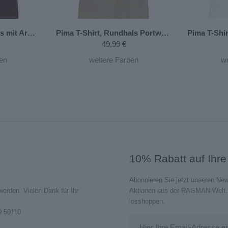
Pima T-Shirt Rundhals mit Armbündchen
Pima T-Shirt, Rundhals
Braun-864
Portwein-696
Pima T-Shi
49,99 €
en
weitere Farben
w
10% Rabatt auf Ihre
Abonnieren Sie jetzt unseren New
rden. Vielen Dank für Ihr
Aktionen aus der RAGMAN-Welt. J
losshoppen.
9 50110
Hier Ihre Email-Adresse e