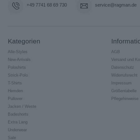
+49 7741 68 69 730
service@ragman.de
Kategorien
Informati
Alle-Styles
AGB
New-Arrivals
Versand und Ko
Poloshirts
Datenschutz
Strick-Polo
Widerrufsrecht
T-Shirts
Impressum
Hemden
Größentabelle
Pullover
Pflegehinweise
Jacken / Weste
Badeshorts
Extra Lang
Underwear
Sale