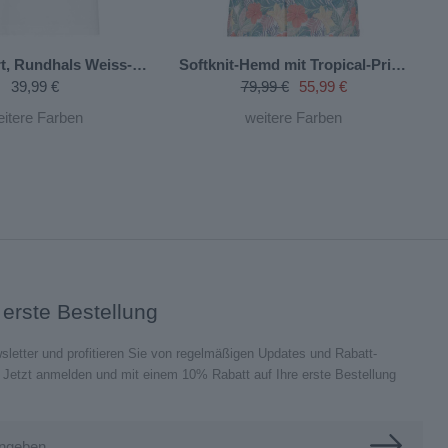
rt, Rundhals
Weiss-006
Softknit-Hemd mit Tropical-Print, kurzarm
P
39,99 €
79,99 €
55,99 €
eitere Farben
weitere Farben
 erste Bestellung
sletter und profitieren Sie von regelmäßigen Updates und Rabatt-
etzt anmelden und mit einem 10% Rabatt auf Ihre erste Bestellung
ingeben