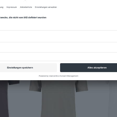
iesen Artikel gekauft haben,
NEU
NEU