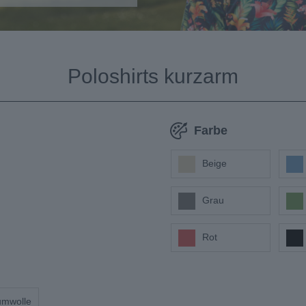
Poloshirts kurzarm
Farbe
(15)
(19)
Beige
(14)
(16)
Grau
(12)
(14)
Rot
mwolle