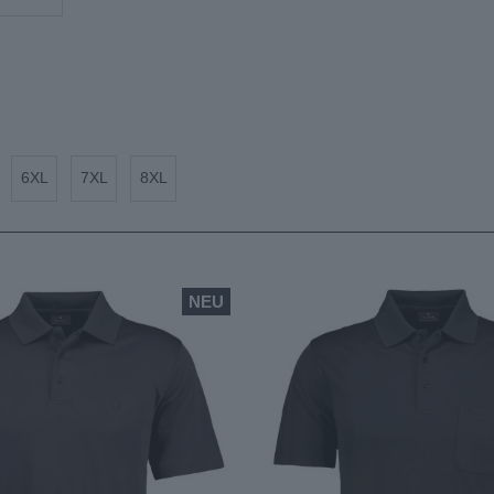
6XL
7XL
8XL
NEU