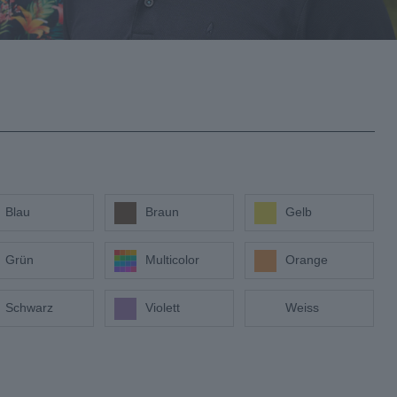
(9)
(6)
Blau
Braun
Gelb
(2)
(11)
Grün
Multicolor
Orange
(5)
(14)
Schwarz
Violett
Weiss