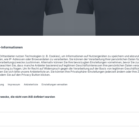
loshirt uni, body fit
Poloshirt mit Resortkragen
39,95 €
39,95 €
2
weitere Farben
2
weitere Farben