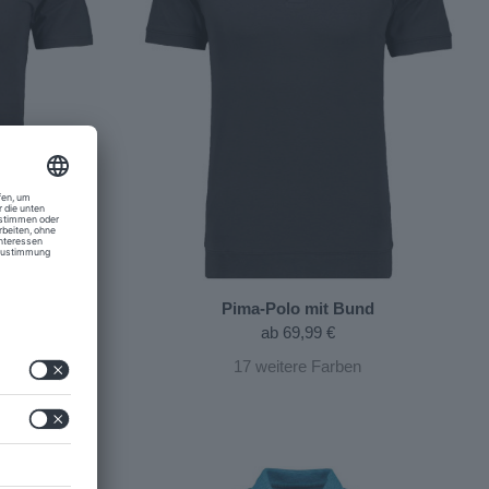
, body fit
Pima-Polo mit Bund
ab
69,99 €
17
weitere Farben