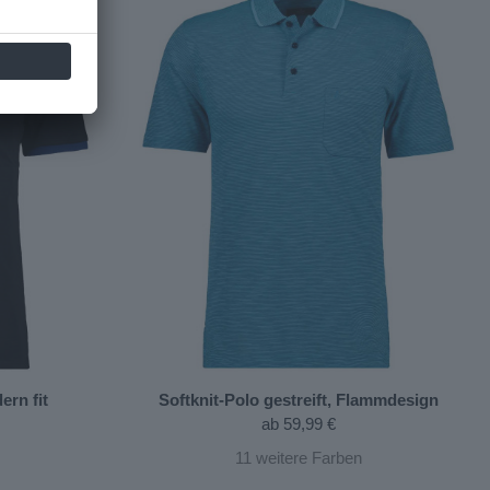
ern fit
Softknit-Polo gestreift, Flammdesign
ab
59,99 €
11
weitere Farben