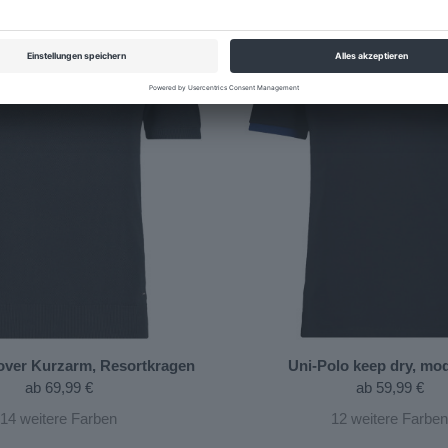
lover Kurzarm, Resortkragen
Uni-Polo keep dry, mod
ab
69,99 €
ab
59,99 €
14
weitere Farben
12
weitere Farben