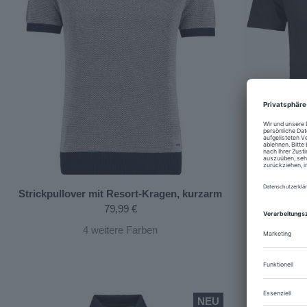
Strickpullover mit Resort-Kragen, kurzarm
Po
79,99 €
4
weitere Farben
NEU