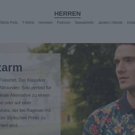
HERREN
Strick-Polo
T-Shirts
Hemden
Pullover
Sweatshirts
Jacken / Weste
Unde
zarm
oloshirt. Der Klassiker
Allrounder: Solo perfekt für
deale Alternative zu einem
l oder auf einer
 Muss, der bei Ragman mit
der stylischen Prints zu
iert wird.