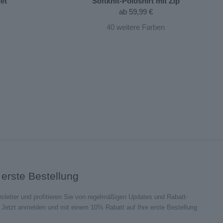
et"
Softknit-Poloshirt mit Zip
ab
59,99 €
40
weitere Farben
 erste Bestellung
sletter und profitieren Sie von regelmäßigen Updates und Rabatt-
etzt anmelden und mit einem 10% Rabatt auf Ihre erste Bestellung