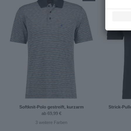
Softknit-Polo gestreift, kurzarm
Strick-Pul
ab
69,99 €
3
weitere Farben