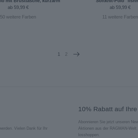
olo mit Brusttasche, kurzarm
Softknit-Polo "fishn
ab
59,99 €
ab
59,99 €
50
weitere Farben
11
weitere Farben
1
2
10% Rabatt auf Ihre
Abonnieren Sie jetzt unseren New
rden. Vielen Dank für Ihr
Aktionen aus der RAGMAN-Welt. J
losshoppen.