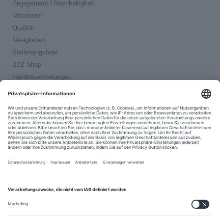
Engagement / Nachhaltigkeit
Mitarbeiter
Qualität
Neuigkeiten
Stellenangebote
B2B-Shop
Handelsvertretungen
Bezahlen und Versenden
Prime-Service
Kostenloser Versand innerhalb Deutschlands
Schnelle Retouren-Abwicklung
30 Tage Widerrufsrecht
Kauf auf Rechnung möglich