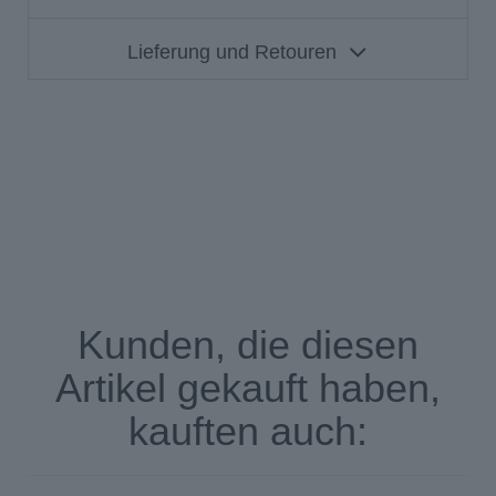
Lieferung und Retouren
387880
Kunden, die diesen
Rundhals
Uni
Artikel gekauft haben,
Oekotex100
kauften auch: