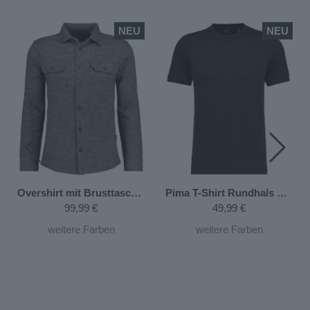
E
NEU
NEU
nt auf Brusttasche
Mittelblau-726
Overshirt mit Brusttaschen
Gemustert-914
Pima T-Shirt Rundhals mit Armbündchen
99,99 €
49,99 €
weitere Farben
weitere Farben